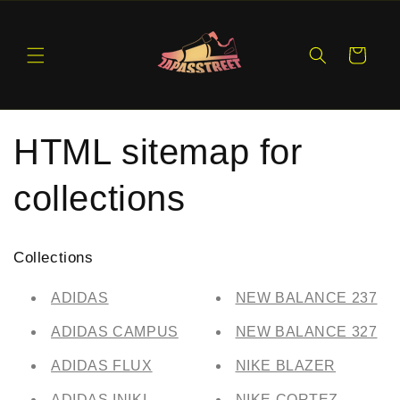
Ir
directamente
al contenido
Carrito
HTML sitemap for
collections
Collections
ADIDAS
NEW BALANCE 237
ADIDAS CAMPUS
NEW BALANCE 327
ADIDAS FLUX
NIKE BLAZER
ADIDAS INIKI
NIKE CORTEZ