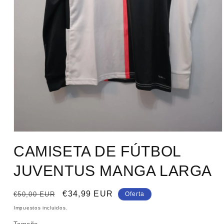
Abrir
elemento
CAMISETA DE FÚTBOL
multimedia
1
en
JUVENTUS MANGA LARGA
una
ventana
modal
Precio
Precio
€34,99 EUR
€50,00 EUR
Oferta
habitual
de
Impuestos incluidos.
oferta