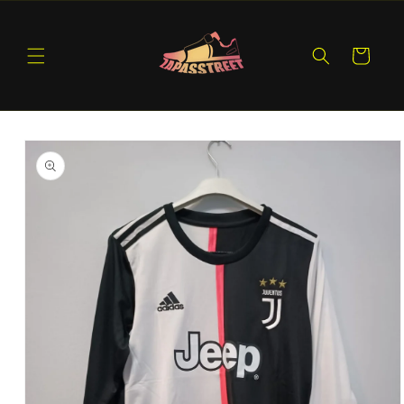
Ir
directamente
al contenido
Carrito
Ir
directamente
a la
información
del producto