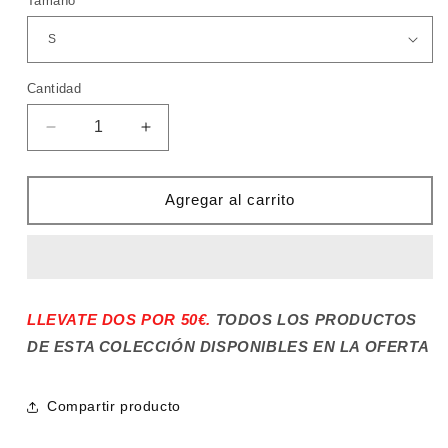
Tamaño
Cantidad
Cantidad
Reducir
Aumentar
cantidad
cantidad
para
para
CAMISETA
CAMISETA
Agregar al carrito
DE
DE
FÚTBOL
FÚTBOL
JUVENTUS
JUVENTUS
MANGA
MANGA
LARGA
LARGA
LLEVATE DOS POR 50€.
TODOS LOS PRODUCTOS
DE ESTA COLECCIÓN DISPONIBLES EN LA OFERTA
Compartir producto