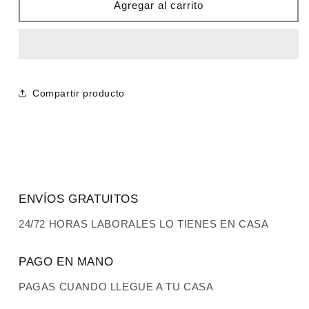
Camiseta
Camiseta
Agregar al carrito
DSQUARED2
DSQUARED2
negra
negra
logo
logo
blanco
blanco
Compartir producto
ENVÍOS GRATUITOS
24/72 HORAS LABORALES LO TIENES EN CASA
PAGO EN MANO
PAGAS CUANDO LLEGUE A TU CASA