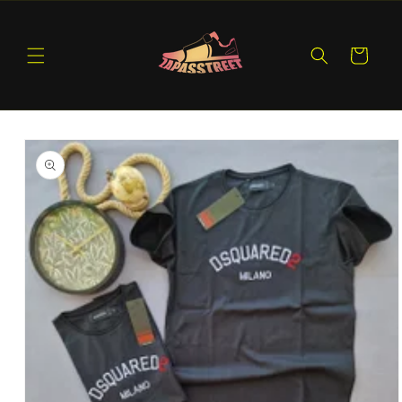
Ir
directamente
al contenido
Carrito
Ir
directamente
a la
información
del producto