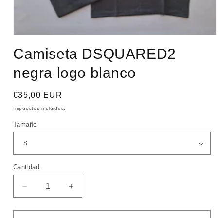
Abrir
elemento
Camiseta DSQUARED2
multimedia
1
en
negra logo blanco
una
ventana
modal
Precio
€35,00 EUR
habitual
Impuestos incluidos.
Tamaño
Cantidad
Cantidad
Reducir
Aumentar
cantidad
cantidad
para
para