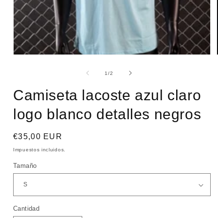
Abrir
elemento
multimedia
de
1
/
2
1
en
Camiseta lacoste azul claro
una
ventana
modal
logo blanco detalles negros
Precio
€35,00 EUR
habitual
Impuestos incluidos.
Tamaño
Cantidad
Cantidad