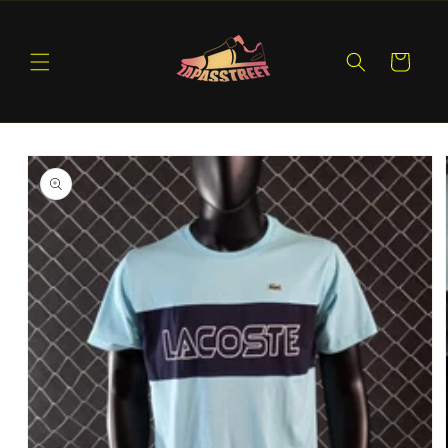
Ir
directamente
al contenido
Carrito
Ir
directamente
a la
información
del producto