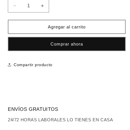
Reducir
Aumentar
cantidad
cantidad
para
para
Camiseta
Camiseta
Agregar al carrito
lacoste
lacoste
azul
azul
Comprar ahora
claro
claro
logo
logo
blanco
blanco
detalles
detalles
Compartir producto
negros
negros
ENVÍOS GRATUITOS
24/72 HORAS LABORALES LO TIENES EN CASA