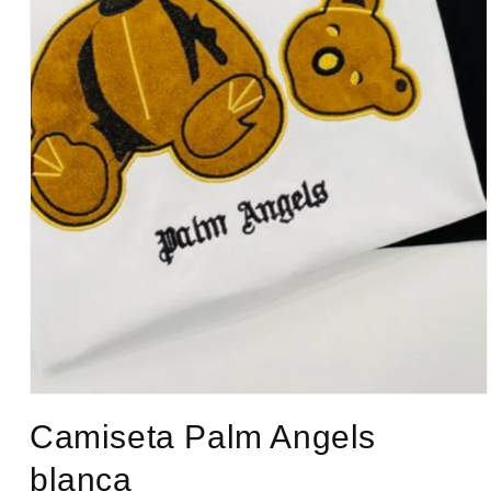
Abrir
elemento
Camiseta Palm Angels
multimedia
1
en
blanca
una