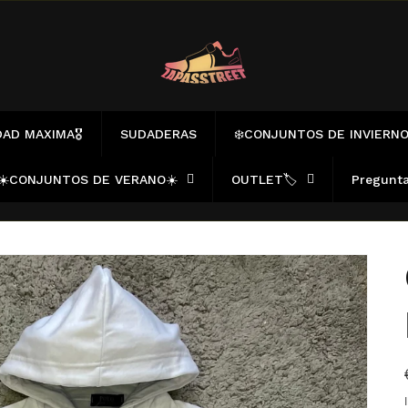
AD MAXIMA🎖️
SUDADERAS
❄️CONJUNTOS DE INVIERNO
☀️CONJUNTOS DE VERANO☀️
OUTLET🏷️
Pregunta