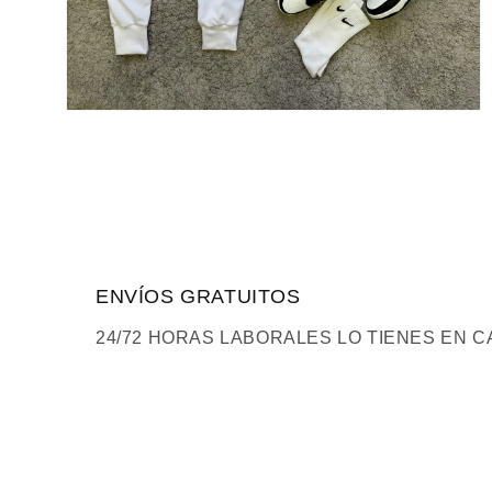
Abrir
elemento
multimedia
2
en
una
ventana
modal
ENVÍOS GRATUITOS
24/72 HORAS LABORALES LO TIENES EN C