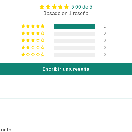
5.00 de 5
Basado en 1 reseña
1
0
0
0
0
Escribir una reseña
ducto