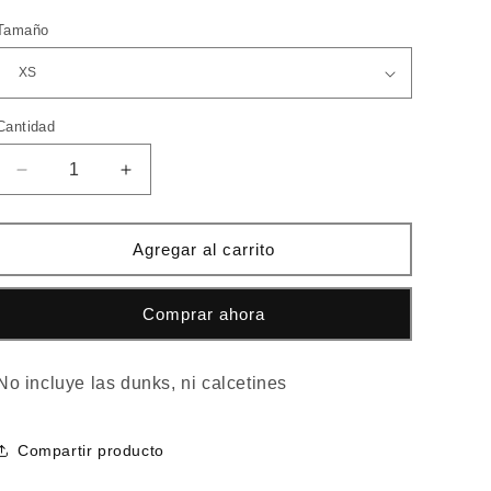
oferta
Tamaño
Cantidad
Cantidad
Reducir
Aumentar
cantidad
cantidad
para
para
Chandal
Chandal
Agregar al carrito
Ralph
Ralph
Lauren
Lauren
Comprar ahora
BLANCO
BLANCO
No incluye las dunks, ni calcetines
Compartir producto