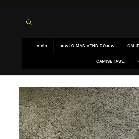
Ir
directamente
al contenido
Inicio
🔥🔥LO MAS VENDIDO🔥🔥
CALID
CAMISETAS👕
Ir
directamente
a la
información
del producto