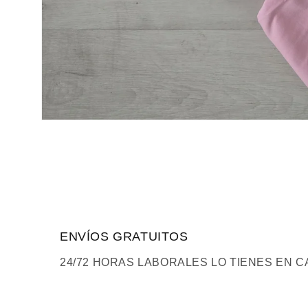
Abrir
elemento
multimedia
1
en
una
ventana
modal
ENVÍOS GRATUITOS
24/72 HORAS LABORALES LO TIENES EN C