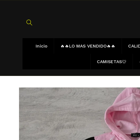
Ir
directamente
al contenido
Inicio
🔥🔥LO MAS VENDIDO🔥🔥
CALID
CAMISETAS👕
Ir
directamente
a la
información
del producto