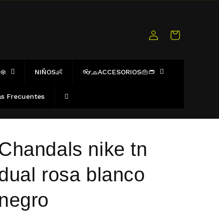
Iniciar
Carrito
sesión
❄️
NIÑOS👶
👓🧢ACCESORIOS👜👝
s Frecuentes
Chandals nike tn
dual rosa blanco
negro