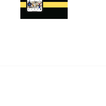
Formas
de
pago