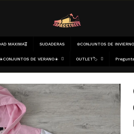
AD MAXIMA🎖️
SUDADERAS
❄️CONJUNTOS DE INVIERNO
☀️CONJUNTOS DE VERANO☀️
OUTLET🏷️
Pregunta