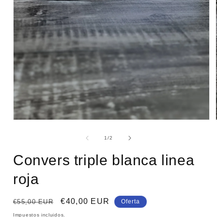
Abrir
elemento
multimedia
de
1
/
2
1
en
Convers triple blanca linea
una
ventana
modal
roja
Precio
Precio
€40,00 EUR
€55,00 EUR
Oferta
habitual
de
Impuestos incluidos.