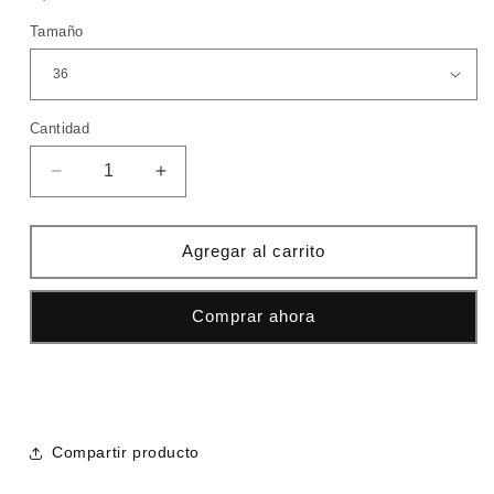
oferta
Tamaño
Cantidad
Cantidad
Reducir
Aumentar
cantidad
cantidad
para
para
Convers
Convers
Agregar al carrito
triple
triple
blanca
blanca
Comprar ahora
linea
linea
roja
roja
Compartir producto