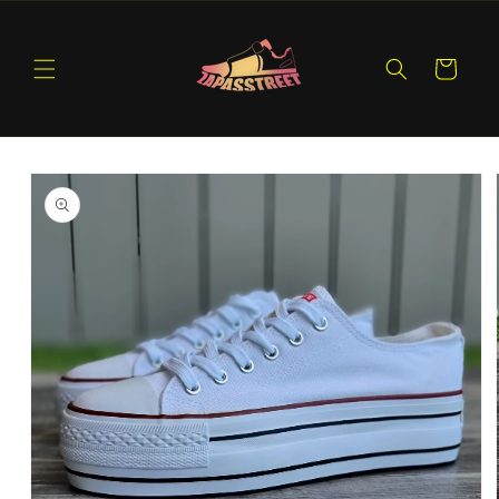
Ir
directamente
al contenido
Carrito
Ir
directamente
a la
información
del producto