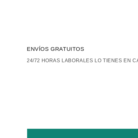
elemento
multimedia
1
en
una
ventana
modal
ENVÍOS GRATUITOS
24/72 HORAS LABORALES LO TIENES EN C