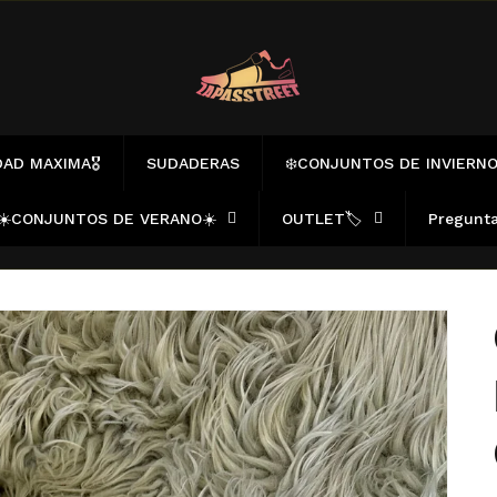
AD MAXIMA🎖️
SUDADERAS
❄️CONJUNTOS DE INVIERNO
☀️CONJUNTOS DE VERANO☀️
OUTLET🏷️
Pregunta