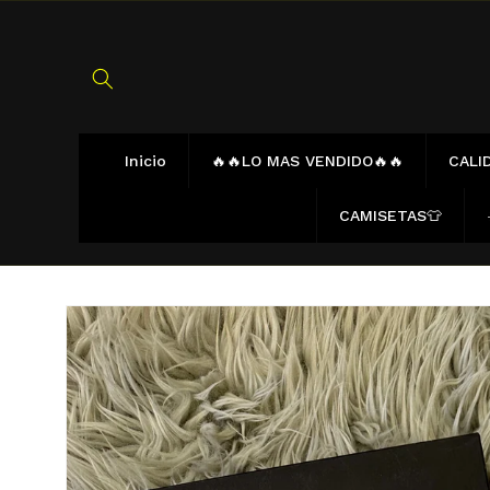
Ir
directamente
al contenido
Inicio
🔥🔥LO MAS VENDIDO🔥🔥
CALID
CAMISETAS👕
Ir
directamente
a la
información
del producto