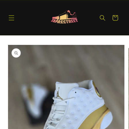
Ir
directamente
al contenido
Carrito
Ir
directamente
a la
información
del producto