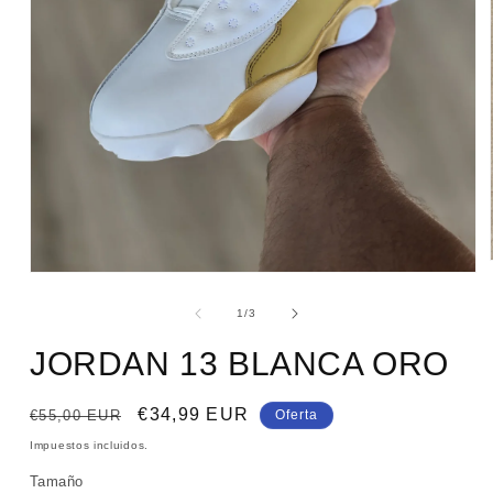
Abrir
elemento
multimedia
de
1
/
3
1
en
JORDAN 13 BLANCA ORO
una
ventana
modal
Precio
Precio
€34,99 EUR
€55,00 EUR
Oferta
habitual
de
Impuestos incluidos.
oferta
Tamaño