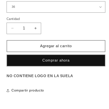
Cantidad
Cantidad
Reducir
Aumentar
cantidad
cantidad
para
para
JORDAN
JORDAN
Agregar al carrito
13
13
BLANCA
BLANCA
Comprar ahora
ORO
ORO
NO CONTIENE LOGO EN LA SUELA
Compartir producto