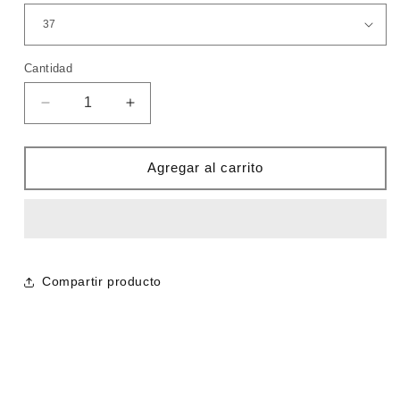
Cantidad
Cantidad
Reducir
Aumentar
cantidad
cantidad
para
para
Jordan
Jordan
Agregar al carrito
4
4
negra
negra
Compartir producto