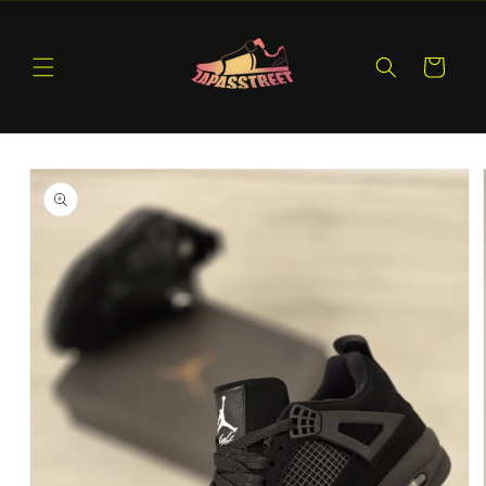
Ir
directamente
al contenido
Carrito
Ir
directamente
a la
información
del producto