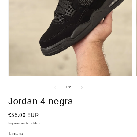
Abrir
elemento
multimedia
de
1
/
2
1
en
Jordan 4 negra
una
ventana
modal
Precio
€55,00 EUR
habitual
Impuestos incluidos.
Tamaño