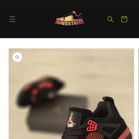
Ir
directamente
al contenido
Carrito
Ir
directamente
a la
información
del producto