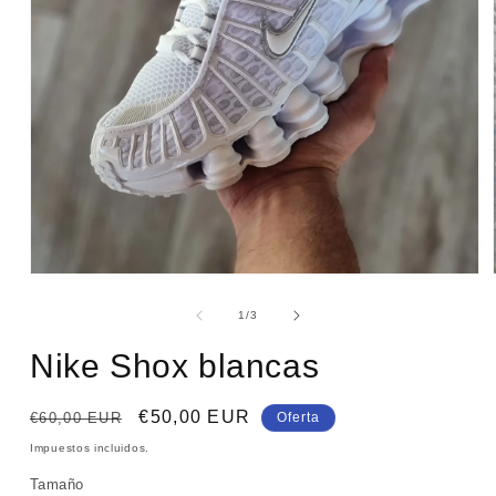
Abrir
elemento
multimedia
de
1
/
3
1
en
Nike Shox blancas
una
ventana
modal
Precio
Precio
€50,00 EUR
€60,00 EUR
Oferta
habitual
de
Impuestos incluidos.
oferta
Tamaño