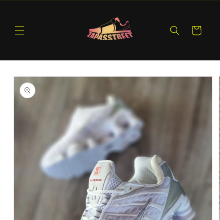
Ir
directamente
al contenido
Carrito
Ir
directamente
a la
información
del producto