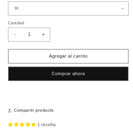
Cantidad
Cantidad
Reducir
Aumentar
cantidad
cantidad
para
para
Nike
Nike
Agregar al carrito
Shox
Shox
blancas
blancas
Comprar ahora
Compartir producto
1 reseña